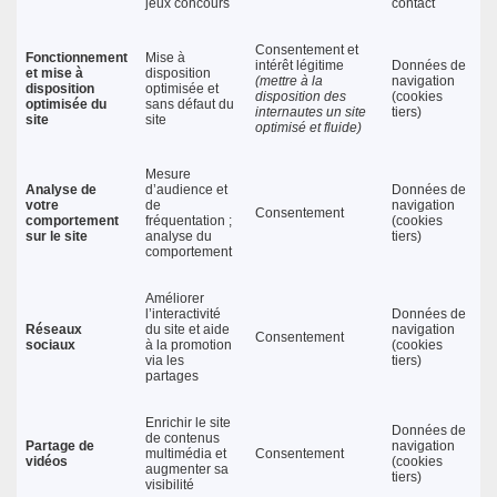
jeux concours
contact
Consentement et
Fonctionnement
Mise à
intérêt légitime
Données de
et mise à
disposition
(mettre à la
navigation
disposition
optimisée et
disposition des
(cookies
optimisée du
sans défaut du
internautes un site
tiers)
site
site
optimisé et fluide)
Mesure
Analyse de
d’audience et
Données de
votre
de
navigation
Consentement
comportement
fréquentation ;
(cookies
sur le site
analyse du
tiers)
comportement
Améliorer
l’interactivité
Données de
Réseaux
du site et aide
navigation
Consentement
sociaux
à la promotion
(cookies
via les
tiers)
partages
Enrichir le site
Données de
de contenus
Partage de
navigation
multimédia et
Consentement
vidéos
(cookies
augmenter sa
tiers)
visibilité