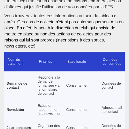
L’intérêt légitime est un ensemble de raisons commerciales ou
d’affaires qui justifie l’utilisation de vos données par la FFS
Vous trouverez toutes ces informations au sein du tableau ci-
après.
Ces cas de collecte n’étant pas automatiquement mis en
place. En effet, ils sont à la discrétion du club qui choisie de
mettre en place ou non des actions de collectes pour des
raisons qui lui sont propres (inscriptions à des sorties,
newsletters, etc).
Nom du
Données
Finalités
Base légale
traitement
concernées
Répondre à la
demande
Demande de
Données de
formalisée via
Consentement
contact
contact
le formulaire
de contact
Exécuter
Adresse mail
Newsletter
l’abonnement
Consentement
de contact
à la newsletter
Organiser des
Données de
Jeux concours
Consentement