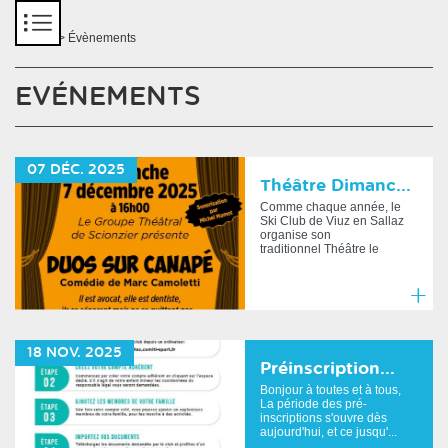
Panneau de gestion des cookies
Accueil
> Évènements
EVÉNEMENTS
07
DÉC.
2025
Théâtre Dimanc...
Comme chaque année, le
Ski Club de Viuz en Sallaz
organise son
traditionnel Théâtre le
Diman...
En
savoir
18
NOV.
2025
plus
Préinscription...
Bonjour à toutes et à tous,
La période des pré-
inscriptions s'ouvre dès
aujourd'hui, et ce jusqu'...