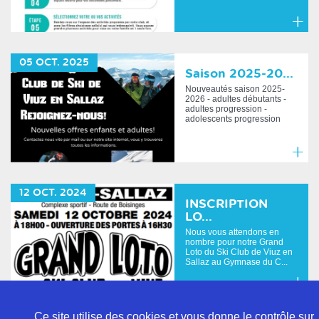
En
savoir
05
OCT.
2025
plus
Saison 2025-20...
Nouveautés saison 2025-
2026 - adultes débutants -
adultes progression -
adolescents progression
S...
En
savoir
12
OCT.
2024
plus
INSCRIPTION
LO...
Nous vous attendons en
nombre pour notre Grand
Loto du Ski Club de Viuz en
Sallaz au Gymnase du C...
En
savoir
Ce site utilise des cookies et vous donne le contrôle sur